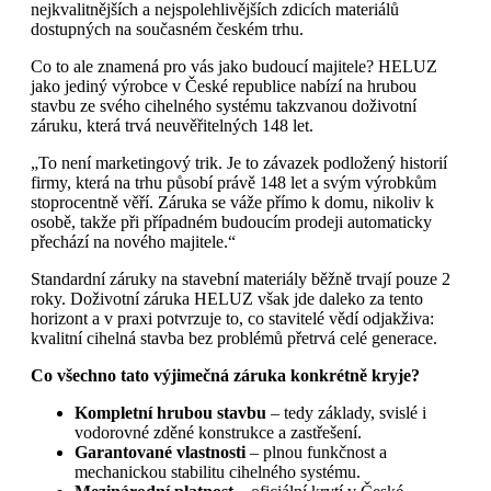
nejkvalitnějších a nejspolehlivějších zdicích materiálů
dostupných na současném českém trhu.
Co to ale znamená pro vás jako budoucí majitele? HELUZ
jako jediný výrobce v České republice nabízí na hrubou
stavbu ze svého cihelného systému takzvanou doživotní
záruku, která trvá neuvěřitelných 148 let.
„To není marketingový trik. Je to závazek podložený historií
firmy, která na trhu působí právě 148 let a svým výrobkům
stoprocentně věří. Záruka se váže přímo k domu, nikoliv k
osobě, takže při případném budoucím prodeji automaticky
přechází na nového majitele.“
Standardní záruky na stavební materiály běžně trvají pouze 2
roky. Doživotní záruka HELUZ však jde daleko za tento
horizont a v praxi potvrzuje to, co stavitelé vědí odjakživa:
kvalitní cihelná stavba bez problémů přetrvá celé generace.
Co všechno tato výjimečná záruka konkrétně kryje?
Kompletní hrubou stavbu
– tedy základy, svislé i
vodorovné zděné konstrukce a zastřešení.
Garantované vlastnosti
– plnou funkčnost a
mechanickou stabilitu cihelného systému.