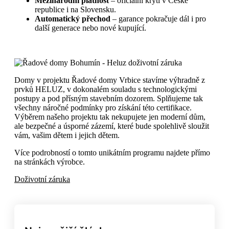
Mezinárodní platnost
– oficiální krytí v České
republice i na Slovensku.
Automatický přechod
– garance pokračuje dál i pro
další generace nebo nové kupující.
Domy v projektu Řadové domy Vrbice stavíme výhradně z
prvků HELUZ, v dokonalém souladu s technologickými
postupy a pod přísným stavebním dozorem. Splňujeme tak
všechny náročné podmínky pro získání této certifikace.
Výběrem našeho projektu tak nekupujete jen moderní dům,
ale bezpečné a úsporné zázemí, které bude spolehlivě sloužit
vám, vašim dětem i jejich dětem.
Více podrobností o tomto unikátním programu najdete přímo
na stránkách výrobce.
Doživotní záruka